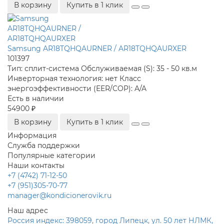
В корзину
Купить в 1 клик
Samsung AR18TQHQAURNER / AR18TQHQAURXER
101397
Тип:
сплит-система
Обслуживаемая (S):
35 - 50 кв.м
Инверторная технология:
нет
Класс
энергоэффективности (EER/COP):
A/A
Есть в наличии
54900 ₽
В корзину
Купить в 1 клик
Информация
Служба поддержки
Популярные категории
Наши контакты
+7 (4742) 71-12-50
+7 (951)305-70-77
manager@kondicionerovik.ru
Наш адрес
Россия индекс: 398059, город Липецк, ул. 50 лет НЛМК,