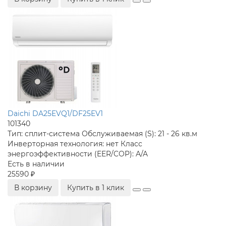
Daichi DA25EVQ1/DF25EV1
101340
Тип:
сплит-система
Обслуживаемая (S):
21 - 26 кв.м
Инверторная технология:
нет
Класс
энергоэффективности (EER/COP):
A/A
Есть в наличии
25590 ₽
В корзину
Купить в 1 клик