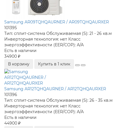
Samsung AR09TQHQAURNER / AR09TQHQAURXER
101395
Тип:
сплит-система
Обслуживаемая (S):
21 - 26 кв.м
Инверторная технология:
нет
Класс
энергоэффективности (EER/COP):
A/A
Есть в наличии
34900 ₽
В корзину
Купить в 1 клик
Samsung AR12TQHQAURNER / AR12TQHQAURXER
101396
Тип:
сплит-система
Обслуживаемая (S):
26 - 35 кв.м
Инверторная технология:
нет
Класс
энергоэффективности (EER/COP):
A/A
Есть в наличии
44900 ₽