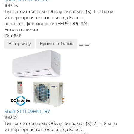
101306
Тип:
сплит-система
Обслуживаемая (S):
1 - 21 кв.м
Инверторная технология:
да
Класс
энергоэффективности (EER/COP):
A/A
Есть в наличии
26400 ₽
В корзину
Купить в 1 клик
Shuft SFTI-09HN1_18Y
101307
Тип:
сплит-система
Обслуживаемая (S):
21 - 26 кв.м
Инверторная технология:
да
Класс