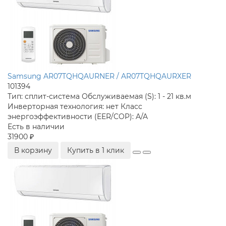
Samsung AR07TQHQAURNER / AR07TQHQAURXER
101394
Тип:
сплит-система
Обслуживаемая (S):
1 - 21 кв.м
Инверторная технология:
нет
Класс
энергоэффективности (EER/COP):
A/A
Есть в наличии
31900 ₽
В корзину
Купить в 1 клик