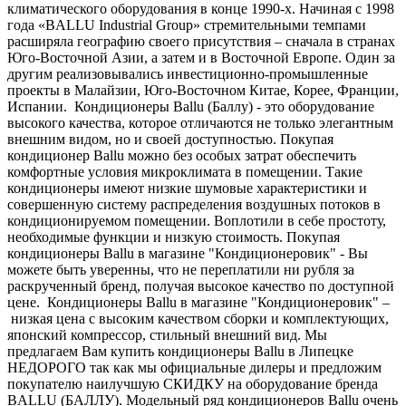
климатического оборудования в конце 1990-х. Начиная с 1998
года «BALLU Industrial Group» стремительными темпами
расширяла географию своего присутствия – сначала в странах
Юго-Восточной Азии, а затем и в Восточной Европе. Один за
другим реализовывались инвестиционно-промышленные
проекты в Малайзии, Юго-Восточном Китае, Корее, Франции,
Испании. Кондиционеры Ballu (Баллу) - это оборудование
высокого качества, которое отличаются не только элегантным
внешним видом, но и своей доступностью. Покупая
кондиционер Ballu можно без особых затрат обеспечить
комфортные условия микроклимата в помещении. Такие
кондиционеры имеют низкие шумовые характеристики и
совершенную систему распределения воздушных потоков в
кондиционируемом помещении. Воплотили в себе простоту,
необходимые функции и низкую стоимость. Покупая
кондиционеры Ballu в магазине "Кондиционеровик" - Вы
можете быть уверенны, что не переплатили ни рубля за
раскрученный бренд, получая высокое качество по доступной
цене. Кондиционеры Ballu в магазине "Кондиционеровик" –
низкая цена с высоким качеством сборки и комплектующих,
японский компрессор, стильный внешний вид. Мы
предлагаем Вам купить кондиционеры Ballu в Липецке
НЕДОРОГО так как мы официальные дилеры и предложим
покупателю наилучшую СКИДКУ на оборудование бренда
BALLU (БАЛЛУ). Модельный ряд кондиционеров Ballu очень