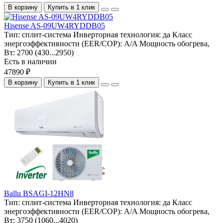
В корзину
Купить в 1 клик
Hisense AS-09UW4RYDDB05
Тип:
сплит-система
Инверторная технология:
да
Класс
энергоэффективности (EER/COP):
A/A
Мощность обогрева,
Вт:
2700 (430...2950)
Есть в наличии
47890 ₽
В корзину
Купить в 1 клик
Ballu BSAGI-12HN8
Тип:
сплит-система
Инверторная технология:
да
Класс
энергоэффективности (EER/COP):
A/A
Мощность обогрева,
Вт:
3750 (1060...4020)