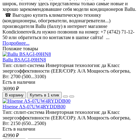
широк, поэтому здесь представлены только самые новые и
хорошо зарекомендовавшие себя модели кондиционеров Ballu.
☎ Выгодно купить климатическую технику
(кондиционеры, обогреватели, водонагреватели...)
производителя Ballu (баллу) в интернет магазине
Kondicionerovik.ru нужно позвонив на номер: +7 (4742) 71-12-
50 или обратиться по контактам в шапке сайта! ...
Подробнее...
Похожие товары
Ballu BSAGI-09HN8
Тип:
сплит-система
Инверторная технология:
да
Класс
энергоэффективности (EER/COP):
A/A
Мощность обогрева,
Вт:
2700 (500...3100)
Есть в наличии
36990 ₽
В корзину
Купить в 1 клик
Hisense AS-07UW4RYDDB00
Тип:
сплит-система
Инверторная технология:
да
Класс
энергоэффективности (EER/COP):
A/A
Мощность обогрева,
Вт:
2150 (650...2500)
Есть в наличии
42990 ₽