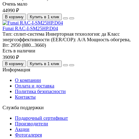
Очень мало
44990 ₽
В корзину
Купить в 1 клик
Funai RAC-I-SM25HP.D04
Тип:
сплит-система
Инверторная технология:
да
Класс
энергоэффективности (EER/COP):
A/A
Мощность обогрева,
Вт:
2950 (880...3660)
Есть в наличии
39090 ₽
В корзину
Купить в 1 клик
Информация
О компании
Оплата и доставка
Политика безопасности
Контакты
Служба поддержки
Подарочный сертификат
Производители
Акции
Фотогалерея