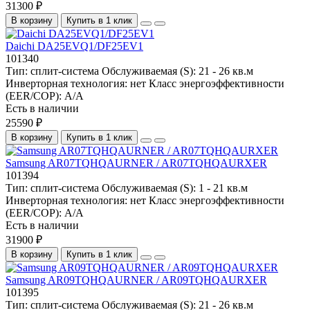
31300 ₽
В корзину
Купить в 1 клик
Daichi DA25EVQ1/DF25EV1
101340
Тип:
сплит-система
Обслуживаемая (S):
21 - 26 кв.м
Инверторная технология:
нет
Класс энергоэффективности
(EER/COP):
A/A
Есть в наличии
25590 ₽
В корзину
Купить в 1 клик
Samsung AR07TQHQAURNER / AR07TQHQAURXER
101394
Тип:
сплит-система
Обслуживаемая (S):
1 - 21 кв.м
Инверторная технология:
нет
Класс энергоэффективности
(EER/COP):
A/A
Есть в наличии
31900 ₽
В корзину
Купить в 1 клик
Samsung AR09TQHQAURNER / AR09TQHQAURXER
101395
Тип:
сплит-система
Обслуживаемая (S):
21 - 26 кв.м