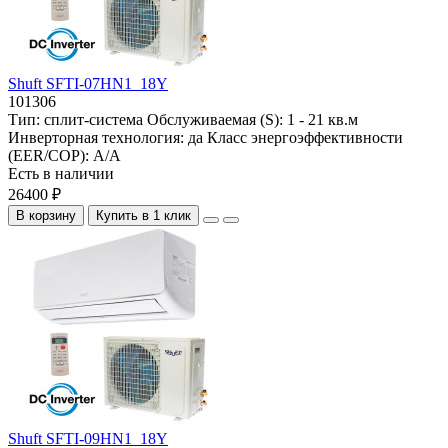
Shuft SFTI-07HN1_18Y
101306
Тип:
сплит-система
Обслуживаемая (S):
1 - 21 кв.м
Инверторная технология:
да
Класс энергоэффективности
(EER/COP):
A/A
Есть в наличии
26400 ₽
В корзину
Купить в 1 клик
Shuft SFTI-09HN1_18Y