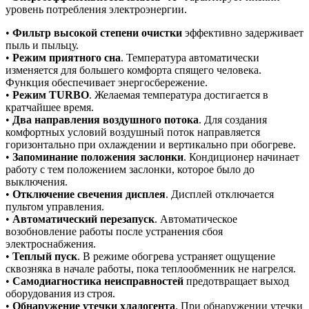
уровень потребления электроэнергии.
•
Фильтр высокой степени очистки
эффективно задерживает
пыль и пыльцу.
•
Режим приятного сна
. Температура автоматически
изменяется для большего комфорта спящего человека.
Функция обеспечивает энергосбережение.
•
Режим TURBO
. Желаемая температура достигается в
кратчайшее время.
•
Два направления воздушного потока
. Для создания
комфортных условий воздушный поток направляется
горизонтально при охлаждении и вертикально при обогреве.
•
Запоминание положения заслонки
. Кондиционер начинает
работу с тем положением заслонки, которое было до
выключения.
•
Отключение свечения дисплея
. Дисплей отключается
пультом управления.
•
Автоматический перезапуск
. Автоматическое
возобновление работы после устранения сбоя
электроснабжения.
•
Теплый пуск
. В режиме обогрева устраняет ощущение
сквозняка в начале работы, пока теплообменник не нагрелся.
•
Самодиагностика неисправностей
предотвращает выход
оборудования из строя.
•
Обнаружение утечки хладогента
. При обнаружении утечки