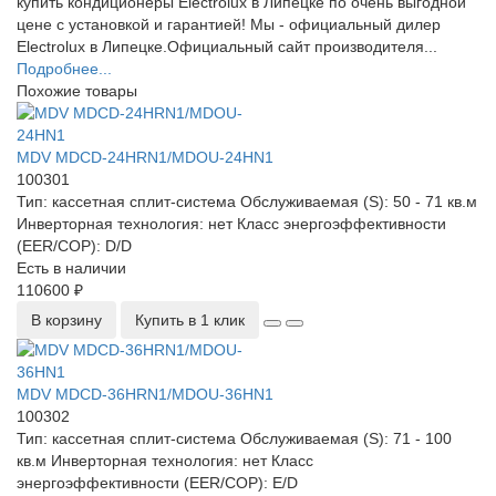
купить кондиционеры Electrolux в Липецке по очень выгодной
цене с установкой и гарантией! Мы - официальный дилер
Electrolux в Липецке.Официальный сайт производителя...
Подробнее...
Похожие товары
MDV MDCD-24HRN1/MDOU-24HN1
100301
Тип:
кассетная сплит-система
Обслуживаемая (S):
50 - 71 кв.м
Инверторная технология:
нет
Класс энергоэффективности
(EER/COP):
D/D
Есть в наличии
110600 ₽
В корзину
Купить в 1 клик
MDV MDCD-36HRN1/MDOU-36HN1
100302
Тип:
кассетная сплит-система
Обслуживаемая (S):
71 - 100
кв.м
Инверторная технология:
нет
Класс
энергоэффективности (EER/COP):
E/D