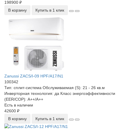
198900 ₽
В корзину
Купить в 1 клик
Zanussi ZACS/I-09 HPF/A17/N1
100342
Тип:
сплит-система
Обслуживаемая (S):
21 - 26 кв.м
Инверторная технология:
да
Класс энергоэффективности
(EER/COP):
А++/А++
Есть в наличии
42600 ₽
В корзину
Купить в 1 клик