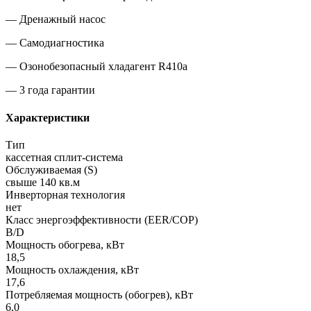
— Дренажный насос
— Самодиагностика
— Озонобезопасный хладагент R410a
— 3 года гарантии
Характеристики
Тип
кассетная сплит-система
Обслуживаемая (S)
свыше 140 кв.м
Инверторная технология
нет
Класс энергоэффективности (EER/COP)
B/D
Мощность обогрева, кВт
18,5
Мощность охлаждения, кВт
17,6
Потребляемая мощность (обогрев), кВт
6,0