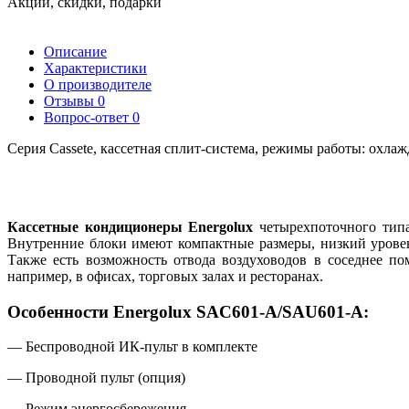
Акции, скидки, подарки
Описание
Характеристики
О производителе
Отзывы
0
Вопрос-ответ
0
Серия Cassete, кассетная сплит-система, режимы работы: охлаж
Кассетные кондиционеры Energolux
четырехпоточного типа
Внутренние блоки имеют компактные размеры
,
низкий урове
Также есть возможность отвода воздуховодов в соседнее 
например
,
в офисах
,
торговых залах и ресторанах.
Особенности Energolux SAC601-A/SAU601-A:
— Беспроводной
ИК-пульт
в комплекте
— Проводной пульт
(
опция)
— Режим энергосбережения