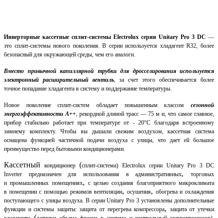
Инверторные кассетные сплит-системы Electrolux серии Unitary Pro 3 DC
—
это сплит-системы нового поколения. В серии используется хладагент R32, более
безопасный для окружающей среды, чем его аналоги.
Вместо привычной капиллярной трубки для дросселирования используется
электронный расширительный вентиль
, за счет этого обеспечивается более
точное попадание хладагента в систему и поддержание температуры.
Новое поколение сплит-систем обладает повышенным классом
сезонной
энергоэффективности А++
, рекордной длиной трасс — 75 м и, что самое главное,
прибор стабильно работает при температуре от - 20°С благодаря встроенному
зимнему комплекту. Чтобы вы дышали свежим воздухом, кассетная система
оснащена функцией частичной подачи воздуха с улицы, что дает ей большое
преимущество перед бытовыми кондиционерами.
Кассетный
(
кондиционер
сплит-система) Electrolux серии Unitary Pro 3 DC
,
Inverter предназначен для использования в административных
торговых
,
и промышленных помещениях
с целью создания благоприятного микроклимата
,
,
в помещении с помощью режимов вентиляции
осушения
обогрева и охлаждения
поступающего с улицы воздуха. В серии Unitary Pro 3 установлены дополнительные
,
функции и системы защиты: защита от перегрева компрессора
защита от утечки
(
хладагента
датчики объема фреона в системе и контрольный микропроцессор),