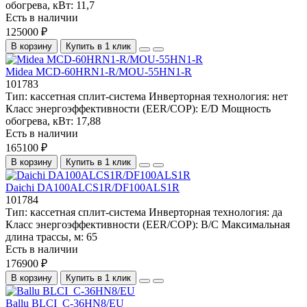
обогрева, кВт:
11,7
Есть в наличии
125000 ₽
В корзину
Купить в 1 клик
Midea MCD-60HRN1-R/MOU-55HN1-R
101783
Тип:
кассетная сплит-система
Инверторная технология:
нет
Класс энергоэффективности (EER/COP):
E/D
Мощность
обогрева, кВт:
17,88
Есть в наличии
165100 ₽
В корзину
Купить в 1 клик
Daichi DA100ALCS1R/DF100ALS1R
101784
Тип:
кассетная сплит-система
Инверторная технология:
да
Класс энергоэффективности (EER/COP):
B/C
Максимальная
длина трассы, м:
65
Есть в наличии
176900 ₽
В корзину
Купить в 1 клик
Ballu BLCI_C-36HN8/EU