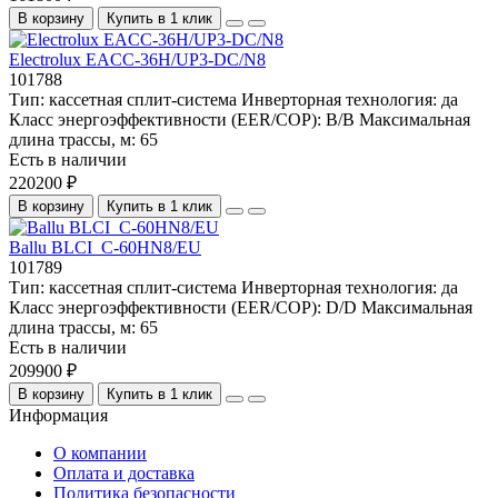
В корзину
Купить в 1 клик
Electrolux EACC-36H/UP3-DC/N8
101788
Тип:
кассетная сплит-система
Инверторная технология:
да
Класс энергоэффективности (EER/COP):
B/B
Максимальная
длина трассы, м:
65
Есть в наличии
220200 ₽
В корзину
Купить в 1 клик
Ballu BLCI_C-60HN8/EU
101789
Тип:
кассетная сплит-система
Инверторная технология:
да
Класс энергоэффективности (EER/COP):
D/D
Максимальная
длина трассы, м:
65
Есть в наличии
209900 ₽
В корзину
Купить в 1 клик
Информация
О компании
Оплата и доставка
Политика безопасности