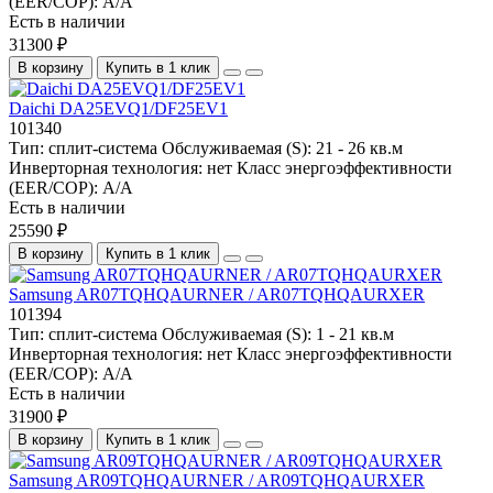
(EER/COP):
A/A
Есть в наличии
31300 ₽
В корзину
Купить в 1 клик
Daichi DA25EVQ1/DF25EV1
101340
Тип:
сплит-система
Обслуживаемая (S):
21 - 26 кв.м
Инверторная технология:
нет
Класс энергоэффективности
(EER/COP):
A/A
Есть в наличии
25590 ₽
В корзину
Купить в 1 клик
Samsung AR07TQHQAURNER / AR07TQHQAURXER
101394
Тип:
сплит-система
Обслуживаемая (S):
1 - 21 кв.м
Инверторная технология:
нет
Класс энергоэффективности
(EER/COP):
A/A
Есть в наличии
31900 ₽
В корзину
Купить в 1 клик
Samsung AR09TQHQAURNER / AR09TQHQAURXER